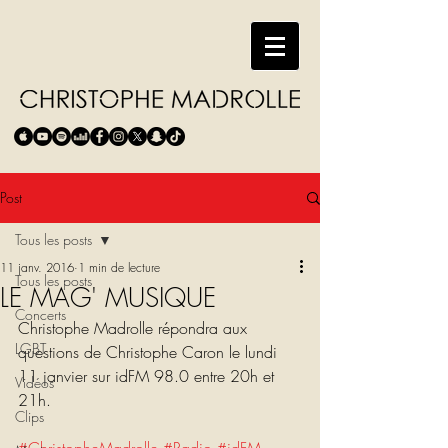
Post
Tous les posts
11 janv. 2016
1 min de lecture
Tous les posts
LE MAG' MUSIQUE
Concerts
Christophe Madrolle répondra aux 
LGBT
questions de Christophe Caron le lundi 
11 janvier sur idFM 98.0 entre 20h et 
Vidéos
21h.
Clips