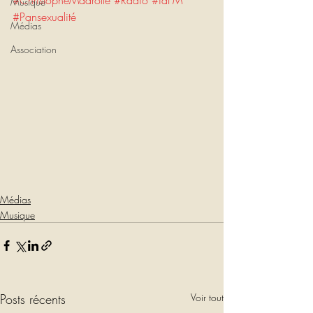
#ChristopheMadrolle
#Radio
#idFM
Musique
#Pansexualité
Médias
Association
Médias
Musique
Posts récents
Voir tout