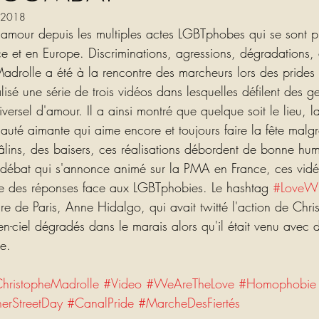
. 2018
amour depuis les multiples actes LGBTphobes qui se sont pr
e et en Europe. Discriminations, agressions, dégradations, a
adrolle a été à la rencontre des marcheurs lors des prides d
lisé une série de trois vidéos dans lesquelles défilent des g
ersel d'amour. Il a ainsi montré que quelque soit le lieu,
té aimante qui aime encore et toujours faire la fête malgré
câlins, des baisers, ces réalisations débordent de bonne hum
 débat qui s'annonce animé sur la PMA en France, ces vidé
re des réponses face aux LGBTphobies. Le hashtag 
#LoveW
e de Paris, Anne Hidalgo, qui avait twitté l'action de Chris
en-ciel dégradés dans le marais alors qu'il était venu avec 
ie.
hristopheMadrolle
#Video
#WeAreTheLove
#Homophobie
herStreetDay
#CanalPride
#MarcheDesFiertés