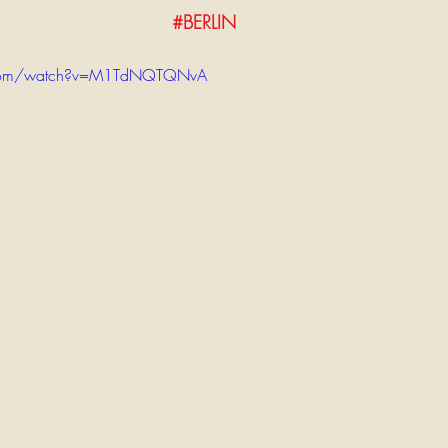
#BERLIN
.com/watch?v=M1TdNQTQNvA