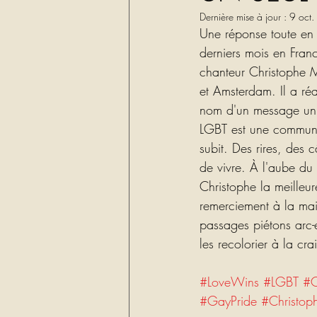
Dernière mise à jour :
9 oct
Une réponse toute en 
derniers mois en Franc
chanteur Christophe M
et Amsterdam. Il a réa
nom d'un message univ
LGBT est une communau
subit. Des rires, des 
de vivre. À l'aube du
Christophe la meilleu
remerciement à la mair
passages piétons arc-
les recolorier à la cra
#LoveWins
#LGBT
#C
#GayPride
#Christop