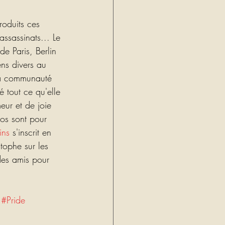
oduits ces 
ssassinats... Le 
e Paris, Berlin 
ens divers au 
 la communauté 
 tout ce qu'elle 
eur et de joie 
os sont pour 
ins
 s'inscrit en 
tophe sur les 
des amis pour 
#Pride