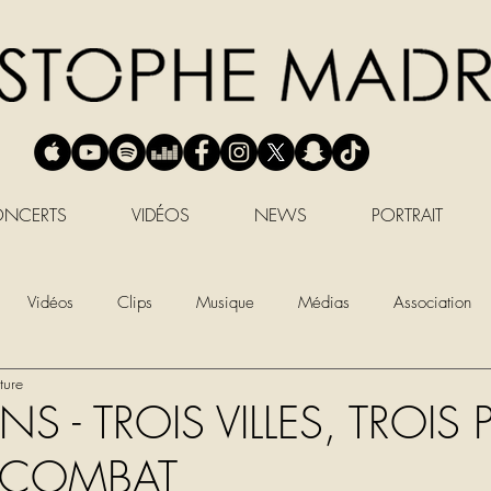
NCERTS
VIDÉOS
NEWS
PORTRAIT
Vidéos
Clips
Musique
Médias
Association
ture
S - TROIS VILLES, TROIS P
 COMBAT