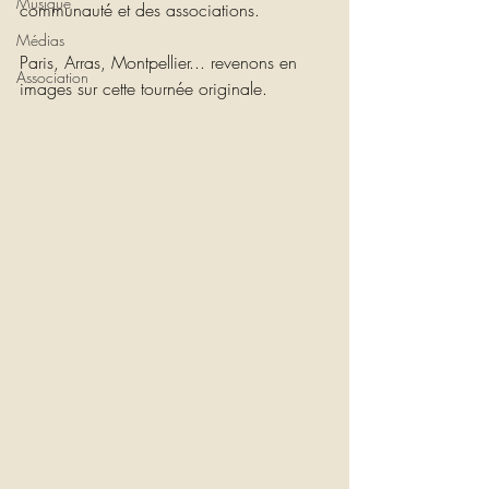
Musique
communauté et des associations.
Médias
Paris, Arras, Montpellier... revenons en 
Association
images sur cette tournée originale.