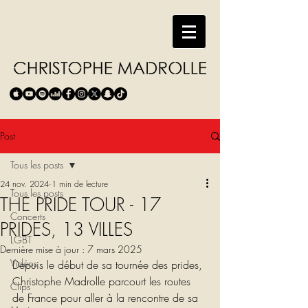
Post
Tous les posts
24 nov. 2024
1 min de lecture
Tous les posts
THE PRIDE TOUR - 17
Concerts
PRIDES, 13 VILLES
LGBT
Dernière mise à jour :
7 mars 2025
Vidéos
Depuis le début de sa tournée des prides, 
Christophe Madrolle parcourt les routes 
Clips
de France pour aller à la rencontre de sa 