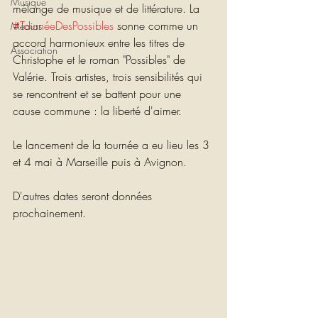
Musique
mélange de musique et de littérature. La 
#TournéeDesPossibles
 sonne comme un 
Médias
accord harmonieux entre les titres de 
Association
Christophe et le roman "Possibles" de 
Valérie. Trois artistes, trois sensibilités qui 
se rencontrent et se battent pour une 
cause commune : la liberté d'aimer.
Le lancement de la tournée a eu lieu les 3 
et 4 mai à Marseille puis à Avignon.
D'autres dates seront données 
prochainement.