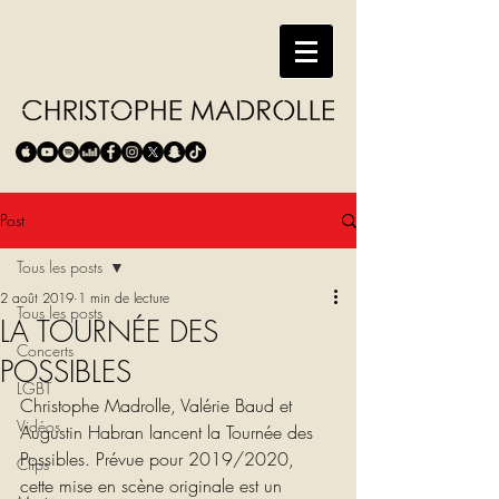
Post
Tous les posts
2 août 2019
1 min de lecture
Tous les posts
LA TOURNÉE DES
Concerts
POSSIBLES
LGBT
Christophe Madrolle, Valérie Baud et 
Vidéos
Augustin Habran lancent la Tournée des 
Possibles. Prévue pour 2019/2020, 
Clips
cette mise en scène originale est un 