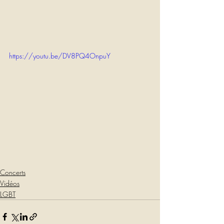
https://youtu.be/DV8PQ4OnpuY
Concerts
Vidéos
LGBT