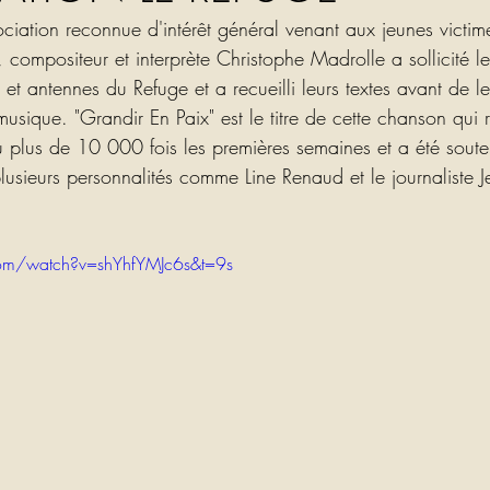
ociation reconnue d'intérêt général venant aux jeunes victim
 compositeur et interprète Christophe Madrolle a sollicité l
s et antennes du Refuge et a recueilli leurs textes avant de l
musique. "Grandir En Paix" est le titre de cette chanson qui 
vu plus de 10 000 fois les premières semaines et a été soute
usieurs personnalités comme Line Renaud et le journaliste J
om/watch?v=shYhfYMJc6s&t=9s