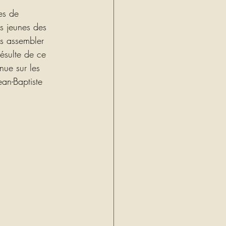
es de 
es jeunes des 
es assembler 
résulte de ce 
nue sur les 
ean-Baptiste 