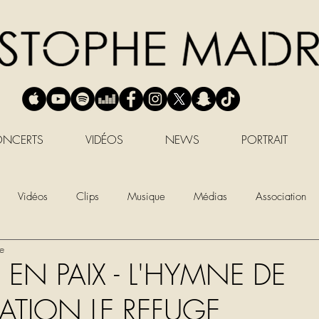
NCERTS
VIDÉOS
NEWS
PORTRAIT
Vidéos
Clips
Musique
Médias
Association
re
EN PAIX - L'HYMNE DE
ATION LE REFUGE