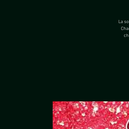
La so
Cham
ch