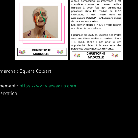
marche : Square Colbert
ènement : 
https://www.exaequo.com
servation